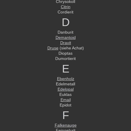
Chrysokoll
Citrin
Cordierit
D
Danburit
Demantoid
Dravit
Druse
(siehe Achat)
Dioptas
Dumortierit
E
Ebenholz
Edelmetall
Edelopal
Euklas
Email
Epidot
F
Falkenauge
Feingehalt