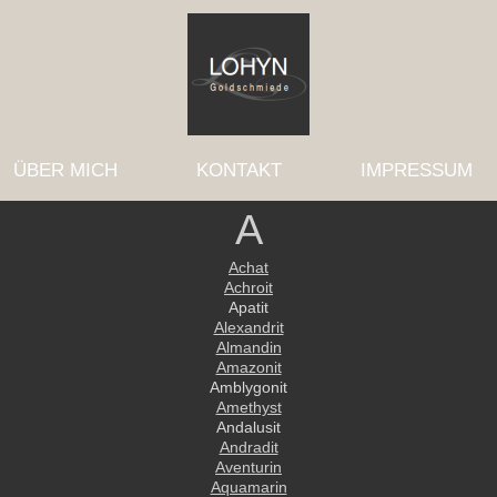
ÜBER MICH
KONTAKT
IMPRESSUM
A
Achat
Achroit
Apatit
Alexandrit
Almandin
Amazonit
Amblygonit
Amethyst
Andalusit
Andradit
Aventurin
Aquamarin