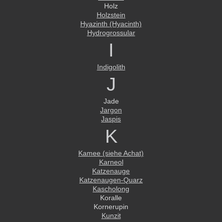
Holz
Holzstein
Hyazinth (Hyacinth)
Hydrogrossular
I
Indigolith
J
Jade
Jargon
Jaspis
K
Kamee (siehe Achat)
Karneol
Katzenauge
Katzenaugen-Quarz
Kascholong
Koralle
Kornerupin
Kunzit