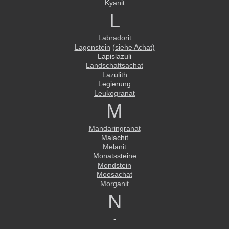
Kyanit
L
Labradorit
Lagenstein
(siehe Achat)
Lapislazuli
Landschaftsachat
Lazulith
Legierung
Leukogranat
M
Mandaringranat
Malachit
Melanit
Monatssteine
Mondstein
Moosachat
Morganit
N
-