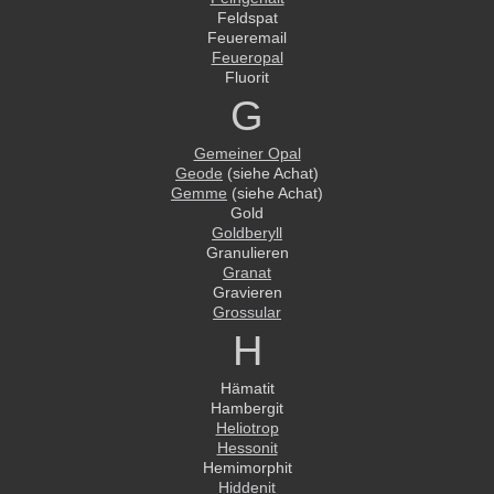
Feldspat
Feueremail
Feueropal
Fluorit
G
Gemeiner Opal
Geode
(siehe Achat)
Gemme
(siehe Achat)
Gold
Goldberyll
Granulieren
Granat
Gravieren
Grossular
H
Hämatit
Hambergit
Heliotrop
Hessonit
Hemimorphit
Hiddenit