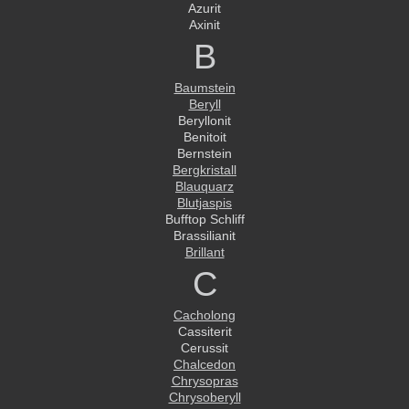
Azurit
Axinit
B
Baumstein
Beryll
Beryllonit
Benitoit
Bernstein
Bergkristall
Blauquarz
Blutjaspis
Bufftop Schliff
Brassilianit
Brillant
C
Cacholong
Cassiterit
Cerussit
Chalcedon
Chrysopras
Chrysoberyll