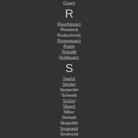
Quarz
R
Rauchquarz
Rhodonit
Rodochrosit
Rosenquarz
Rubin
Rubellit
Rutilquarz
S
Saphir
Sarder
Serpentin
Scheelit
Schörl
Siberit
Silber
Sinhalit
Skapolith
Smaragd
Smithonit